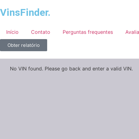
VinsFinder.
Início
Contato
Perguntas frequentes
Avali
Obter relatório
No VIN found. Please go back and enter a valid VIN.