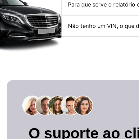
Para que serve o relatório 
Não tenho um VIN, o que d
O suporte ao cl