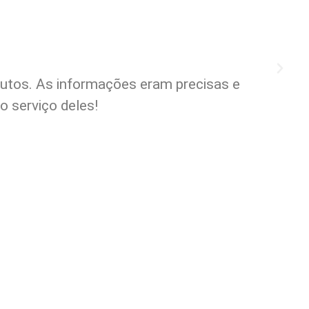
nutos. As informações eram precisas e
A
 serviço deles!
m